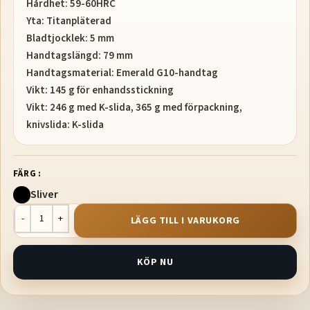
Hårdhet: 59-60HRC
Yta: Titanpläterad
Bladtjocklek: 5 mm
Handtagslängd: 79 mm
Handtagsmaterial: Emerald G10-handtag
Vikt: 145 g för enhandsstickning
Vikt: 246 g med K-slida, 365 g med förpackning,
knivslida: K-slida
FÄRG
Sliver
LÄGG TILL I VARUKORG
KÖP NU