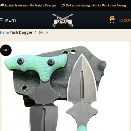
🚚 Snabb leverans · Fri frakt i Sverige
💳 Säker betalning · Kort / Banköverföring
0
MENY
KR
0.0
Hem
Push Dagger
SALE