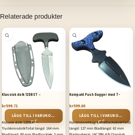
Relaterade produkter
Klassisk dolk 12DBST –
Kompakt Push Dagger med T-
Tryckknivsdolk
handtag
kr
599.71
kr
599.60
LÄGG TILL I VARUKORG
LÄGG TILL I VARUKORG
Klassisk dolk 12DBST --
Närstridsverktyg: LättattacksdolkTotal
TryckknivsdolkTotal längd: 164 mm
längd: 127 mm Bladlängd: 63 mm
Bladlängd: 80 mm Bladtjocklek: 5 mm
Bladmaterial: 14C28N stål [Sandvik