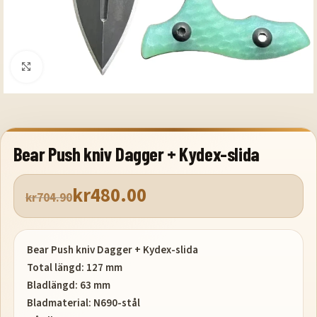
Klicka för att förstora
Bear Push kniv Dagger + Kydex-slida
kr
480.00
kr
704.90
Bear Push kniv Dagger + Kydex-slida
Total längd: 127 mm
Bladlängd: 63 mm
Bladmaterial: N690-stål