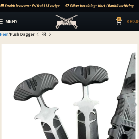
🚚 Snabb leverans · Fri frakt i Sverige
💳 Säker betalning · Kort / Banköverföring
0
MENY
KR
0.0
Hem
Push Dagger