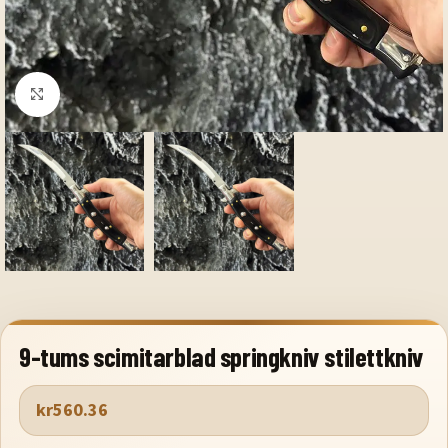
Klicka för att förstora
9-tums scimitarblad springkniv stilettkniv
kr
560.36