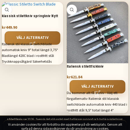
klassisk stilettkniv springkniv Nytt
kr
449.90
VÄLJ ALTERNATIV
Italiensk stil klassisk switchblade
automatisk kniv 9" total längd 3,75"
Bladlängd 420C blad i rostfritt stål
Tryckknappsåtgärd Säkerhetslås
Italiensk stilettfickkniv
Fickklämma
kr
621.84
VÄLJ ALTERNATIV
Du kommer att få 1 kniv - Välj ett
färgalternativ Italiensk stil klassisk
switchblade automatisk kniv 440 blad i
rostfritt stål 9,5" total längd 4"
bladlängd Tryckknappsåtgärd
stilettkniv.se
2026. Svensk detaljhandel med tydligare support och butiksvägledning.
Säkerhetslås
Vi använder cookies för att förbättra din upplevelse på vår webbplats. Genom att
surfa på denna sida godkänner du vår användning av cookies.