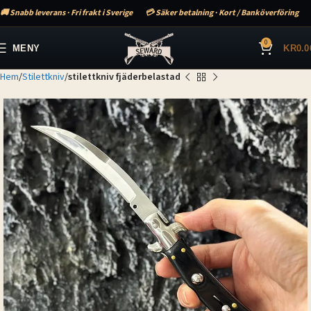
🚚 Snabb leverans · Fri frakt i Sverige
💳 Säker betalning · Kort / Banköverföring
0
MENY
KR
0.0
Hem
Stilettkniv
stilettkniv fjäderbelastad