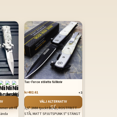
SALE
Tac-Force stiletto fällkniv
8,75 tum italiensk st
kr
496.31
kr
621.84
kr
402.61
+3
LÄGG TILL
IV
VÄLJ ALTERNATIV
Klassisk stilett KR
ommer att få
3,5" 3MM tjockt BLAD, ROSTFRITT
serpentinskärpa, 44
vända
STÅL MATT SPJUTSPUNK 5" STÄNGT