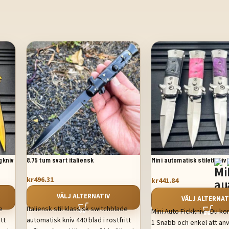
ngkniv
8,75 tum svart italiensk
Mini automatisk stilettkniv
stilettomkopplare fickkniv svart
kr
496.31
pärlemor
kr
441.84
VÄLJ ALTERNATIV
VÄLJ ALTERNAT
e
Italiensk stil klassisk switchblade
Mini Auto Fickkniv - Du k
itt
automatisk kniv 440 blad i rostfritt
1 Snabb och enkel att an