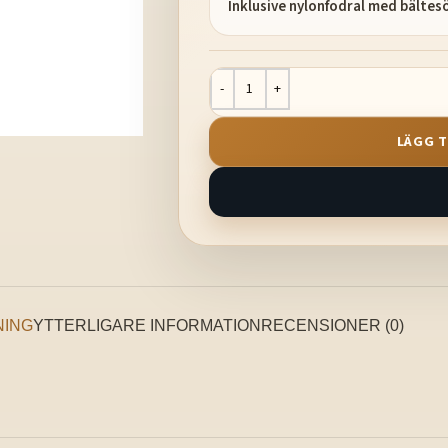
Inklusive nylonfodral med bältes
LÄGG T
NING
YTTERLIGARE INFORMATION
RECENSIONER (0)