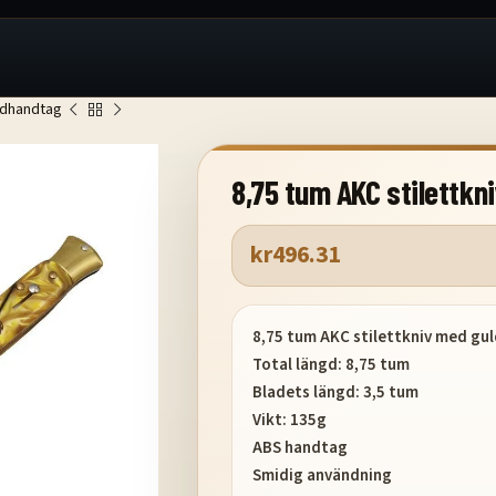
ldhandtag
8,75 tum AKC stilettk
kr
496.31
8,75 tum AKC stilettkniv med g
Total längd: 8,75 tum
Bladets längd: 3,5 tum
Vikt: 135g
ABS handtag
Smidig användning