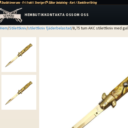
 Snabb leverans · Fri frakt i Sverige
💳 Säker betalning · Kort / Banköverföring
HEM
BUTIK
KONTAKTA OSS
OM OSS
Hem
Stilettkniv
stilettkniv fjäderbelastad
8,75 tum AKC stilettkniv med gu