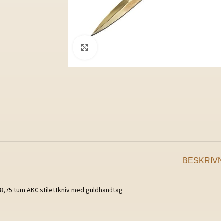
Klicka för att förstora
BESKRIV
8,75 tum AKC stilettkniv med guldhandtag