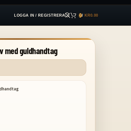
LOGGA IN / REGISTRERA
0
/
KR
0.00
niv med guldhandtag
uldhandtag