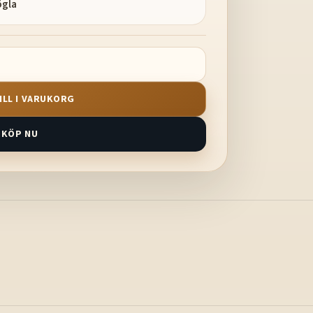
ögla
ILL I VARUKORG
KÖP NU