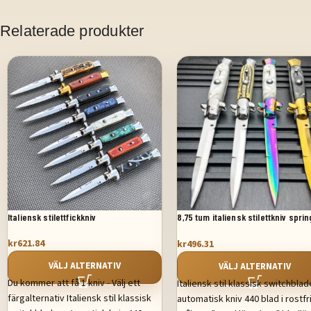
Relaterade produkter
Italiensk stilettfickkniv
8,75 tum italiensk stilettkniv spri
automatisk fickkniv
kr
621.84
kr
496.31
VÄLJ ALTERNATIV
VÄLJ ALTERNATIV
Du kommer att få 1 kniv - Välj ett
Italiensk stil klassisk switchblad
färgalternativ Italiensk stil klassisk
automatisk kniv 440 blad i rostfr