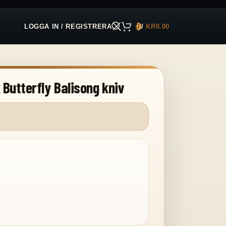
LOGGA IN / REGISTRERA
0
/
KR
0.00
 Butterfly Balisong kniv