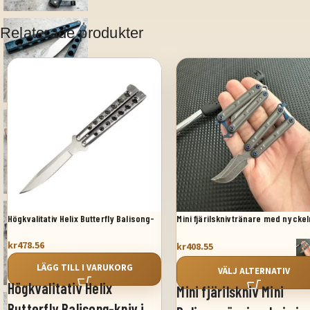
Relaterade produkter
Högkvalitativ Helix Butterfly Balisong-
Mini fjärilsknivtränare med nyckel
kniv i silver
kr
478.56
kr
408.55
LÄGG TILL I VARUKORG
VÄLJ ALTERNATIV
Högkvalitativ Helix
Mini fjärilskniv Mini
Butterfly Balisong-kniv i