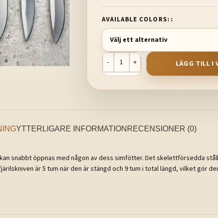
AVAILABLE COLORS:
LÄGG TILL 
NING
YTTERLIGARE INFORMATION
RECENSIONER (0)
 den kan snabbt öppnas med någon av dess simfötter. Det skelettförsedda stå
järilskniven är 5 tum när den är stängd och 9 tum i total längd, vilket gör de