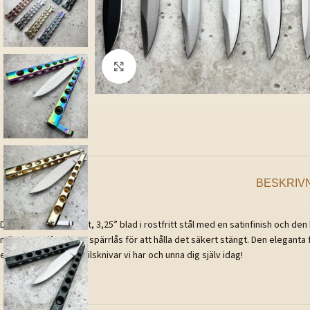
Klicka för att förstora
BESKRIV
Den har ett knivskarpt, 3,25” blad i rostfritt stål med en satinfinish och
mässingsstift och ett spärrlås för att hålla det säkert stängt. Den eleganta f
en titt på de olika fjärilsknivar vi har och unna dig själv idag!