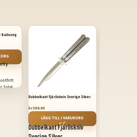
ly Balisong
Dubbelkant Fjärilsk
kr
478.56
LÄGG TILL
UKORG
erfly
Dubbelkant Fj
Sverige Svart
ostfritt
r Total
3,25 tum
Dubbelkant Fjärilskniv Sverige Silver
kr
384.00
LÄGG TILL I VARUKORG
Dubbelkant Fjärilskniv
Sverige Silver