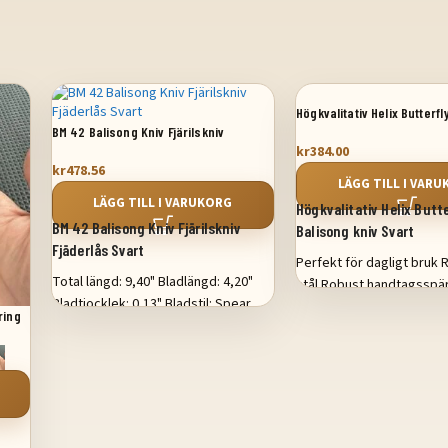
Högkvalitativ Helix Butterf
BM 42 Balisong Kniv Fjärilskniv
kniv Svart
kr
384.00
Fjäderlås Svart
kr
478.56
LÄGG TILL I VAR
LÄGG TILL I VARUKORG
Högkvalitativ Helix Butt
BM 42 Balisong Kniv Fjärilskniv
Balisong kniv Svart
Fjäderlås Svart
Perfekt för dagligt bruk R
Total längd: 9,40" Bladlängd: 4,20"
stål Robust handtagsspär
Bladtjocklek: 0,13" Bladstil: Spear
längd: 9" tum Bladlängd: 
ring
Point Bladslipning: Platt Finish: Satin
Handtagslängd: 5" tum
Kanttyp: Vanlig Handtagslängd: 5,20"
Stängd längd: 5,50"