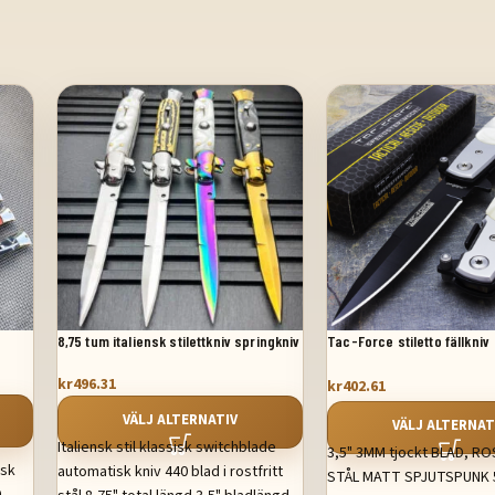
8,75 tum italiensk stilettkniv springkniv
Tac-Force stiletto fällkniv
automatisk fickkniv
kr
496.31
kr
402.61
VÄLJ ALTERNATIV
VÄLJ ALTERNAT
Italiensk stil klassisk switchblade
3,5" 3MM tjockt BLAD, R
isk
automatisk kniv 440 blad i rostfritt
STÅL MATT SPJUTSPUNK 