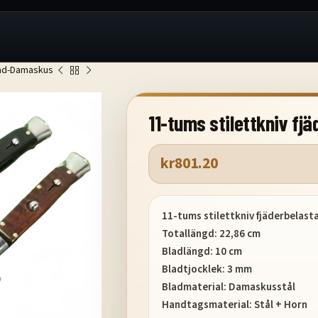
stad-Damaskus
11-tums stilettkniv f
kr
801.20
11-tums stilettkniv fjäderbelas
Totallängd: 22,86 cm
Bladlängd: 10 cm
Bladtjocklek: 3 mm
Bladmaterial: Damaskusstål
Handtagsmaterial: Stål + Horn