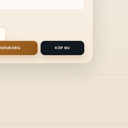
I VARUKORG
KÖP NU