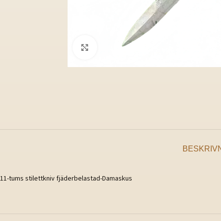
Klicka för att förstora
BESKRIV
11-tums stilettkniv fjäderbelastad-Damaskus