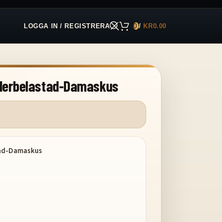
LOGGA IN / REGISTRERA
0
/
KR
0.00
jäderbelastad-Damaskus
tad-Damaskus