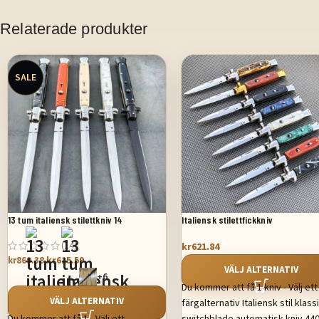
Relaterade produkter
SALE
13 tum italiensk stilettkniv 14
Italiensk stilettfickkniv
(14)
kr
621.84
kr
615.59
kr
869.38
VÄLJ ALTERNATIV
+6
Du kommer att få 1 kniv - Välj ett
VÄLJ ALTERNATIV
färgalternativ Italiensk stil klass