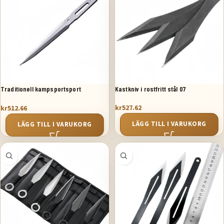
Traditionell kampsportsport
Kastkniv i rostfritt stål 07
kastknivar
kr
527.62
kr
512.66
LÄGG TILL I VARUKORG
LÄGG TILL I VARUKORG