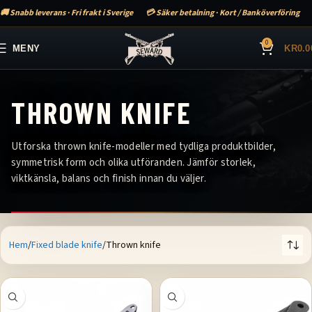
🚚 Snabb leverans · Fri frakt i Sverige
💳 Säker betalning · Kort / Banköverföring
0
MENY
KR
0.0
THROWN KNIFE
Utforska thrown knife-modeller med tydliga produktbilder,
symmetrisk form och olika utföranden. Jämför storlek,
viktkänsla, balans och finish innan du väljer.
Hem
Fixed blade knife
Thrown knife