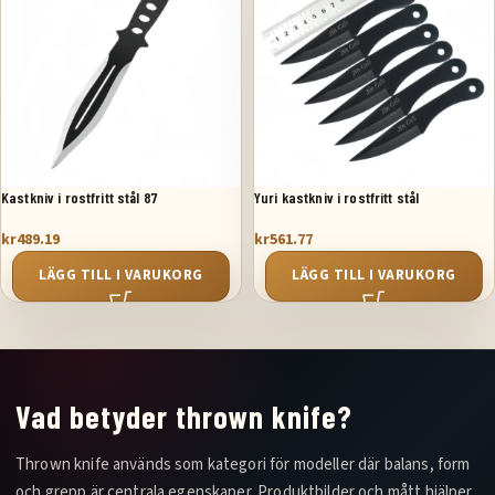
Kastkniv i rostfritt stål 87
Yuri kastkniv i rostfritt stål
kr
489.19
kr
561.77
LÄGG TILL I VARUKORG
LÄGG TILL I VARUKORG
Vad betyder thrown knife?
Thrown knife används som kategori för modeller där balans, form
och grepp är centrala egenskaper. Produktbilder och mått hjälper