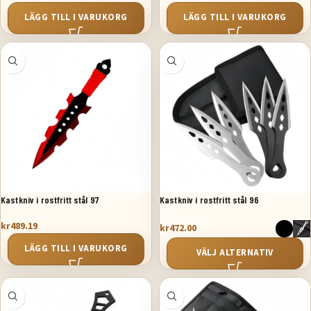
LÄGG TILL I VARUKORG
LÄGG TILL I VARUKORG
Kastkniv i rostfritt stål 97
Kastkniv i rostfritt stål 96
kr
489.19
kr
472.00
LÄGG TILL I VARUKORG
VÄLJ ALTERNATIV