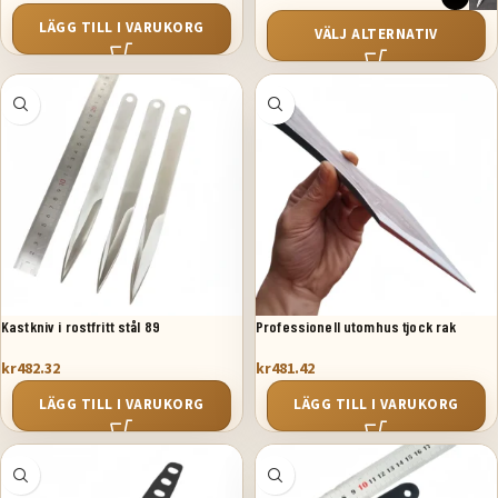
LÄGG TILL I VARUKORG
VÄLJ ALTERNATIV
Kastkniv i rostfritt stål 89
Professionell utomhus tjock rak
snurrande kastad kampsport dartkniv
kr
482.32
kr
481.42
LÄGG TILL I VARUKORG
LÄGG TILL I VARUKORG