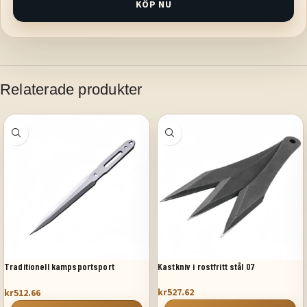
KÖP NU
Relaterade produkter
Traditionell kampsportsport
Kastkniv i rostfritt stål 07
kastknivar
kr
527.62
kr
512.66