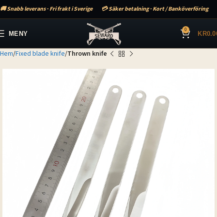
🚚 Snabb leverans · Fri frakt i Sverige
💳 Säker betalning · Kort / Banköverföring
0
MENY
KR
0.0
Hem
Fixed blade knife
Thrown knife