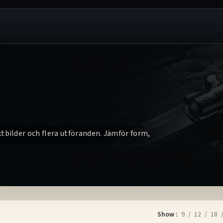
tbilder och flera utföranden. Jämför form,
Show
9
12
18