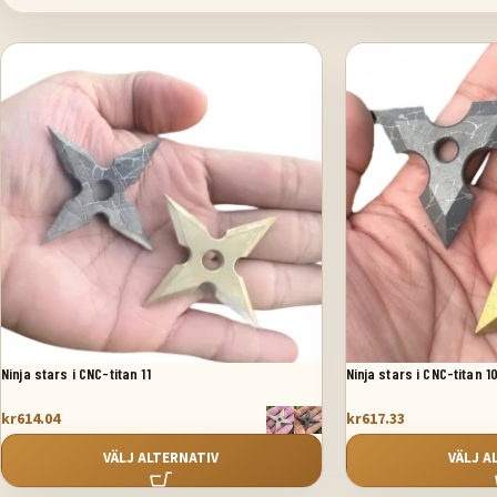
Ninja stars i CNC-titan 11
Ninja stars i CNC-titan 1
kr
614.04
kr
617.33
VÄLJ ALTERNATIV
VÄLJ A