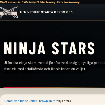
 Snabb leverans · Fri frakt i Sverige
💳 Säker betalning · Kort / Banköverföring
HEM
BUTIK
KONTAKTA OSS
OM OSS
NINJA STARS
Utforska ninja stars med stjärnformad design, tydliga produk
storlek, materialkänsla och finish innan du väljer.
Hem
Fixed blade knife
Thrown knife
ninja stars