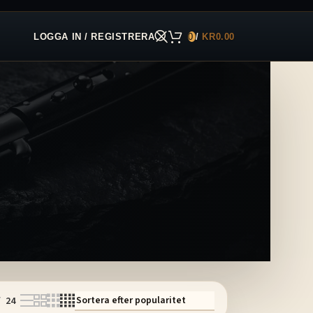
LOGGA IN / REGISTRERA
0
/
KR
0.00
24