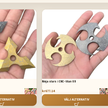
0
Ninja stars i CNC-titan 09
kr
677.14
LTERNATIV
VÄLJ ALTERNATIV