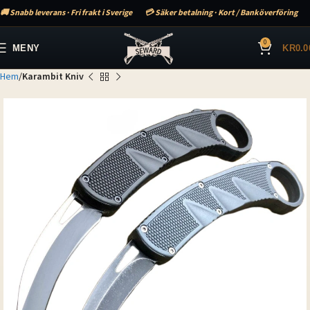
🚚 Snabb leverans · Fri frakt i Sverige
💳 Säker betalning · Kort / Banköverföring
0
MENY
KR
0.0
Hem
Karambit Kniv