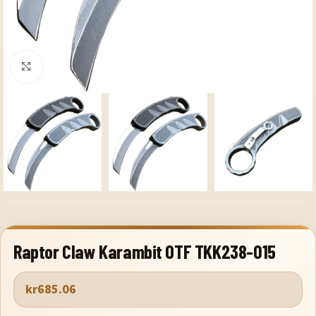
Klicka för att förstora
Raptor Claw Karambit OTF TKK238-015
kr
685.06