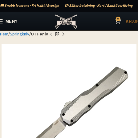
🚚 Snabb leverans · Fri frakt i Sverige
💳 Säker betalning · Kort / Banköverföring
0
MENY
KR
0.0
Hem
Springkniv
OTF Kniv