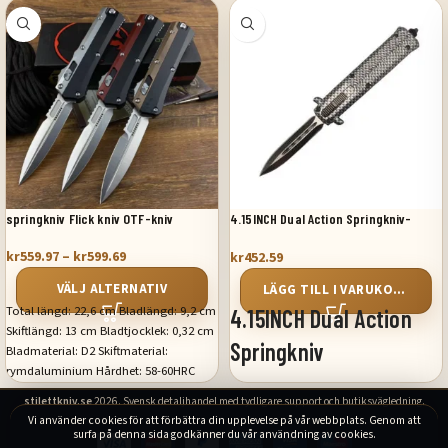
springkniv Flick kniv OTF-kniv
4.15INCH Dual Action Springkniv-
Silver
kr
559.97
–
kr
599.69
kr
452.59
VÄLJ ALTERNATIV
LÄGG TILL I VARUKORG
Total längd: 22,6 cm Bladlängd: 9,2 cm
4.15INCH Dual Action
Skiftlängd: 13 cm Bladtjocklek: 0,32 cm
Springkniv
Bladmaterial: D2 Skiftmaterial:
rymdaluminium Hårdhet: 58-60HRC
Handtagslängd: 4,25 tum Bladlängd:
Nettovikt: 148 g Hela kniven är
stilettkniv.se
2026. Svensk detaljhandel med tydligare support och butiksvägledning.
2,75 tum Bladmaterial: 440C rostfritt
tillverkad av datorgonggongar och
Vi använder cookies för att förbättra din upplevelse på vår webbplats. Genom att
stål Handtag: zink aluminium Hårdhet:
trådskärning, med hög precision,
surfa på denna sida godkänner du vår användning av cookies.
57-59HRC Totalvikt med blad: 4,5 uns