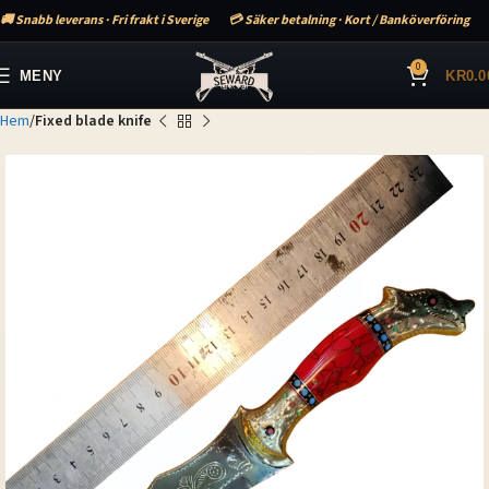
🚚 Snabb leverans · Fri frakt i Sverige
💳 Säker betalning · Kort / Banköverföring
0
MENY
KR
0.0
Hem
Fixed blade knife