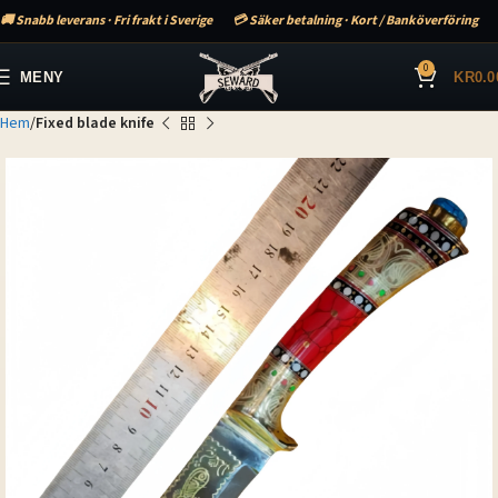
🚚 Snabb leverans · Fri frakt i Sverige
💳 Säker betalning · Kort / Banköverföring
0
MENY
KR
0.0
Hem
Fixed blade knife