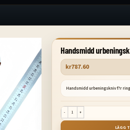
Handsmidd urbeningsk
kr
787.60
Handsmidd urbeningskniv f?r rin
LÄGG T