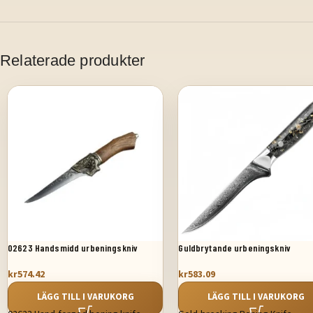
Relaterade produkter
02623 Handsmidd urbeningskniv
Guldbrytande urbeningskniv
kr
574.42
kr
583.09
LÄGG TILL I VARUKORG
LÄGG TILL I VARUKORG