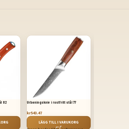
ål 82
Urbeningskniv i rostfritt stål 77
02623 Handsmidd u
kr
543.47
kr
837.98
UKORG
LÄGG TILL I VARUKORG
LÄGG TILL