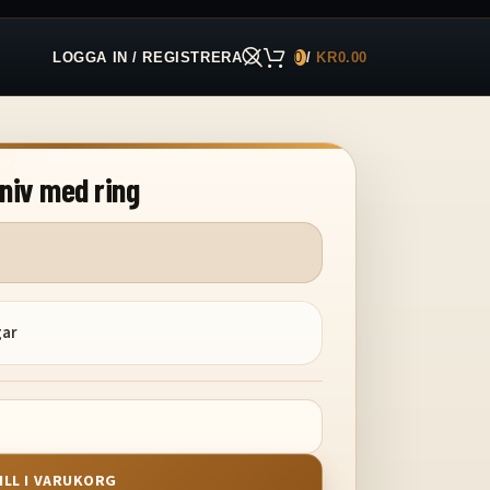
LOGGA IN / REGISTRERA
0
/
KR
0.00
niv med ring
gar
ILL I VARUKORG