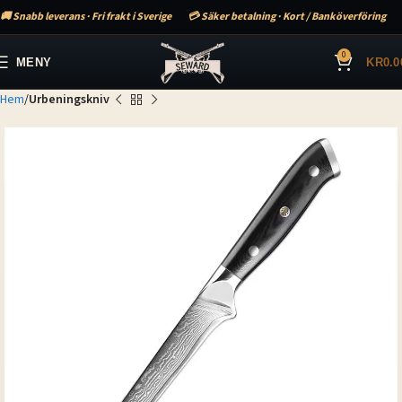
🚚 Snabb leverans · Fri frakt i Sverige
💳 Säker betalning · Kort / Banköverföring
0
MENY
KR
0.0
Hem
Urbeningskniv