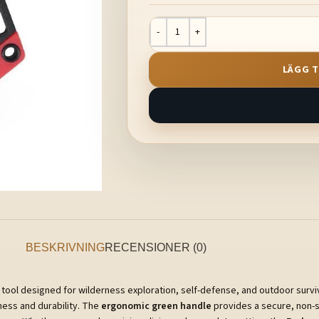
LÄGG T
BESKRIVNING
RECENSIONER (0)
 tool designed for wilderness exploration, self-defense, and outdoor survi
pness and durability. The
ergonomic green handle
provides a secure, non-sl