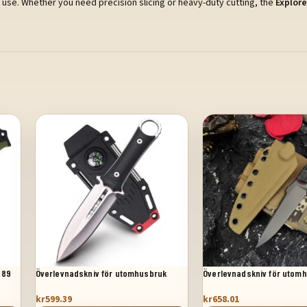
l use. Whether you need precision slicing or heavy-duty cutting, the
Explorer
 89
Överlevnadskniv för utomhusbruk
Överlevnadskniv för utom
kr
599.39
kr
658.01