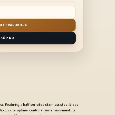
ILL I VARUKORG
KÖP NU
val. Featuring a
half-serrated stainless steel blade
,
ip grip for optimal control in any environment. Its