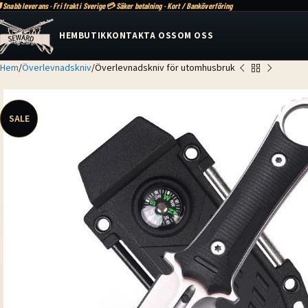
 Snabb leverans · Fri frakt i Sverige
💳 Säker betalning · Kort / Banköverföring
HEM
BUTIK
KONTAKTA OSS
OM OSS
Hem
Överlevnadskniv
Överlevnadskniv för utomhusbruk
SALE