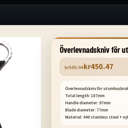
Överlevnadskniv för 
kr
450.47
kr
585.94
Överlevnadskniv för utomhusbru
Total length: 187mm
Handle diameter: 97mm
Blade diameter: 77mm
Material: 440 stainless steel + ny