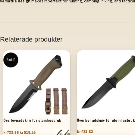
versatile design
makes it perfect for hunting, camping, hiking, and tactica
Relaterade produkter
SALE
Överlevnadskniv för utomhusbruk
Överlevnadskniv för utomhusbruk
kr
483.82
kr
519.55
kr
733.36