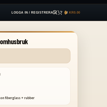
LOGGA IN / REGISTRERA
0
/
KR
0.00
utomhusbruk
k
lon fiberglass + rubber