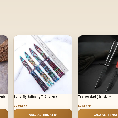
kniv
Butterfly Balisong Tränarkniv
Trainerblad fjärilskniv
kr
416.11
kr
416.11
VÄLJ ALTERNATIV
VÄLJ ALTERNAT