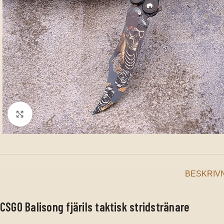
Klicka för att förstora
BESKRIV
CSGO Balisong fjärils taktisk stridstränare