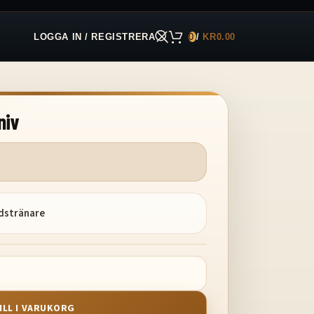
LOGGA IN / REGISTRERA
0
/
KR
0.00
niv
idstränare
ILL I VARUKORG