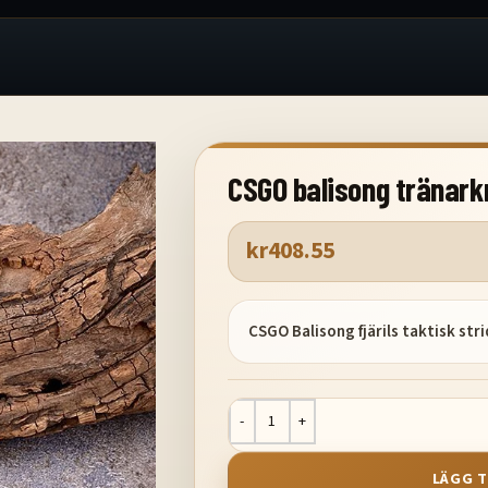
CSGO balisong tränark
kr
408.55
CSGO Balisong fjärils taktisk str
LÄGG T