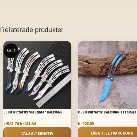
Relaterade produkter
SALE
CSGO Butterfly Slaughter BALISONG
CSGO Butterfly BALISONG Tränings
Tränarkniv Uppgraderad
kr
408.55
kr
431.36
kr
583.70
LÄGG TILL I VARUKORG
VÄLJ ALTERNATIV