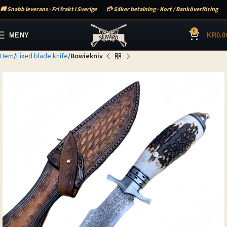
🚚 Snabb leverans · Fri frakt i Sverige
💳 Säker betalning · Kort / Banköverföring
0
MENY
KR
0.0
Hem
Fixed blade knife
Bowiekniv