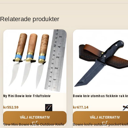
Relaterade produkter
Ny Mini Bowie kniv Friluftskniv
Bowie kniv utomhus fickkniv rak k
kr
552.59
kr
677.14
VÄLJ ALTERNATIV
VÄLJ ALTERNATIV
New Mini Bowie Knife Outdoor Knife
Bowie knife outdoor pocket kni