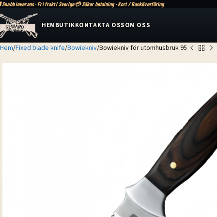
 Snabb leverans · Fri frakt i Sverige
💳 Säker betalning · Kort / Banköverföring
HEM
BUTIK
KONTAKTA OSS
OM OSS
Hem
Fixed blade knife
Bowiekniv
Bowiekniv för utomhusbruk 95