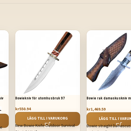
niv
Bowiekniv för utomhusbruk 97
Bowie rak damaskuskniv 
hornhandtag
kr
550.94
kr
1,469.59
LÄGG TILL I VARUKORG
LÄGG TILL I VAR
New Bowie Knife Outdoor Survival
Bowie straight Damascus 
fe