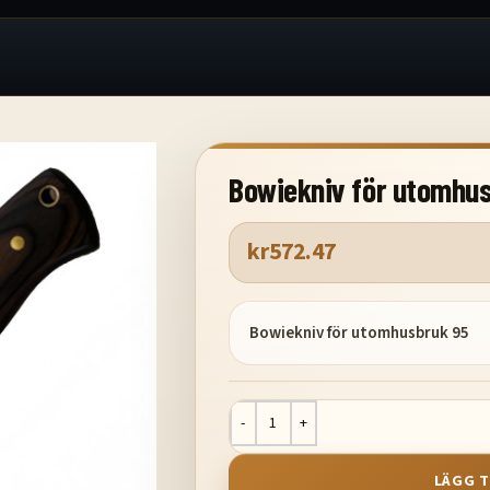
Bowiekniv för utomhu
kr
572.47
Bowiekniv för utomhusbruk 95
LÄGG T