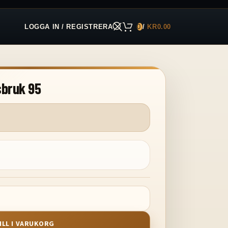
LOGGA IN / REGISTRERA
0
/
KR
0.00
sbruk 95
ILL I VARUKORG