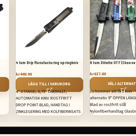
4 tum Drip Manufacturing springkniv
9 tum Stiletto OTF (Choose
Kolfiberhandtag
kr
637.80
kr
449.90
VÄLJ ALTERNAT
LÄGG TILL I VARUKORG
Du kommer att få 1 kniv - V
4″ STÄNGD, 6,75″ ÖVERALLT,
alternativ 9" ÖPPEN LÄNG
AUTOMATISK KNIV. ROSTFRITT
d
Blad av rostfritt stål
DROP POINT-BLAD, HANDTAG I
Nylonfiberhandtag Glasb
ZINKLEGERING MED KOLFIBERINSATS
Fickklämma
OCH MOLLE NYLONHÖLJE