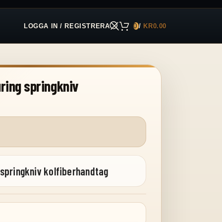
LOGGA IN / REGISTRERA
0
/
KR
0.00
ring springkniv
springkniv kolfiberhandtag