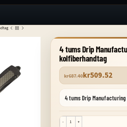
ndtag
4 tums Drip Manufactu
kolfiberhandtag
kr
509.52
kr
687.40
4 tums Drip Manufacturing 