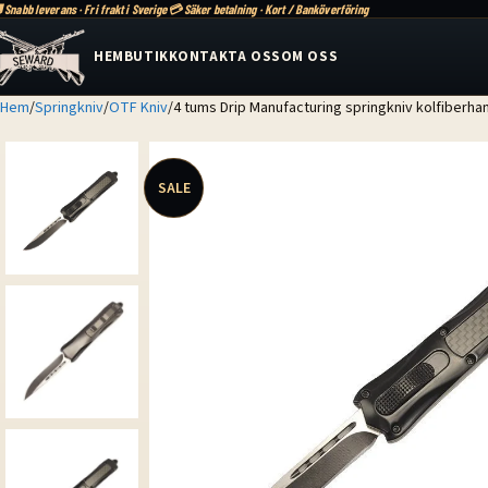
 Snabb leverans · Fri frakt i Sverige
💳 Säker betalning · Kort / Banköverföring
HEM
BUTIK
KONTAKTA OSS
OM OSS
Hem
Springkniv
OTF Kniv
4 tums Drip Manufacturing springkniv kolfiberha
SALE