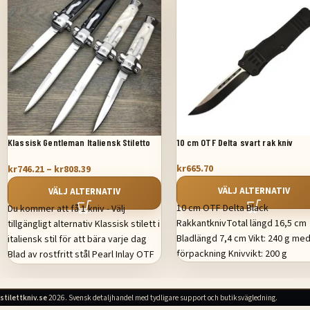
Klassisk Gentleman Italiensk Stiletto
10 cm OTF Delta svart rak kniv
OTF
kr
665.70
kr
746.21
–
kr
808.39
VÄLJ ALTERNATIV
VÄLJ ALTERNATIV
10 cm OTF Delta Black
Du kommer att få 1 kniv - Välj
RakkantknivTotal längd 16,5 cm
tillgängligt alternativ Klassisk stilett i
Bladlängd 7,4 cm Vikt: 240 g me
italiensk stil för att bära varje dag
förpackning Knivvikt: 200 g
Blad av rostfritt stål Pearl Inlay OTF
Style Switchblade - Lätt att använda
Dubbelverkande skjutsystem för
stilettkniv.se
2026. Svensk detaljhandel med tydligare support och butiksvägledning.
öppning och stängning Inkluderar