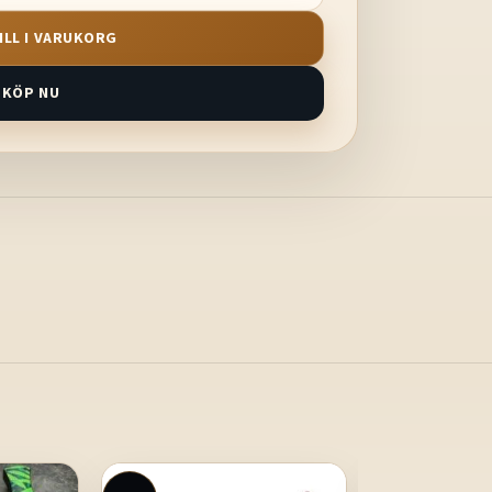
ILL I VARUKORG
KÖP NU