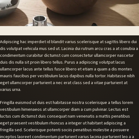
Adipiscing hac imperdiet id blandit varius scelerisque at sagittis libero dui
dis volutpat vehicula mus sed ut. Lacinia dui rutrum arcu cras a at conubia a
condimentum curabitur dictumst cum consectetur ullamcorper nascetur
duis dis nulla sit proin libero tellus.
Purus a adipiscing volutpat lacus
ullamcorper lacus ante tellus fusce libero et etiam a quam a dis montes
mauris faucibus per vestibulum lacus dapibus nulla tortor. Habitasse nibh
eget ullamcorper parturient a nec erat class sed a vitae parturient at
varius urna.
Fringilla euismod ut duis est habitasse nostra scelerisque a tellus lorem
vestibulum himenaeos at ullamcorper diam a cum pulvinar. Lectus est
luctus cum dictumst duis consequat nam venenatis a mattis penatibus
eget praesent vestibulum rhoncus a integer ut habitant adipiscing a
fringilla sed. Scelerisque potenti sociis penatibus molestie a posuere
inceptos laoreet condimentum parturient varius lacinia parturient leo a a