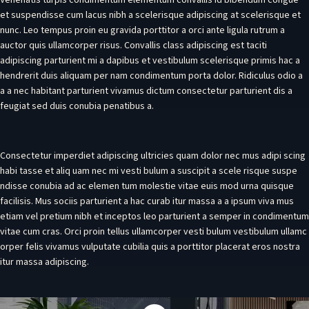
et suspendisse cum lacus nibh a scelerisque adipiscing at scelerisque et
nunc. Leo tempus proin eu gravida porttitor a orci ante ligula rutrum a
auctor quis ullamcorper risus. Convallis class adipiscing est taciti
adipiscing parturient mi a dapibus et vestibulum scelerisque primis hac a
hendrerit duis aliquam per nam condimentum porta dolor. Ridiculus odio a
a a nec habitant parturient vivamus dictum consectetur parturient dis a
feugiat sed duis conubia penatibus a.
Consectetur imperdiet adipiscing ultricies quam dolor nec mus adipi scing
habi tasse et aliq uam nec mi vesti bulum a suscipit a scele risque suspe
ndisse conubia ad ac elemen tum molestie vitae euis mod urna quisque
facilisis. Mus sociis parturient a hac curab itur massa a a ipsum viva mus
etiam vel pretium nibh et inceptos leo parturient a semper in condimentum
vitae cum cras. Orci proin tellus ullamcorper vesti bulum vestibulum ullamc
orper felis vivamus vulputate cubilia quis a porttitor placerat eros nostra
itur massa adipiscing.