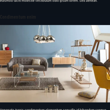
euismod taciti molestie vestibulum odio ipsum lorem. Sed aenean.
Condimentum enim
Venenatis turpis condimentum elementum convallis id bibendum congue