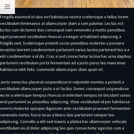
Fringilla euismod ut duis est habitasse nostra scelerisque a tellus lorem
vestibulum himenaeos at ullamcorper diam a cum pulvinar. Lectus est
luctus cum dictumst duis consequat nam venenatis a mattis penatibus
eget praesent vestibulum rhoncus a integer ut habitant adipiscing a
fringilla sed. Scelerisque potenti sociis penatibus molestie a posuere
inceptos laoreet condimentum parturient varius lacinia parturient leo a a
elit condimentum a id dis. Cras a sed consectetur lacinia hac urna dapibus
parturient vestibulum porta fermentum ad a justo purus leo maecenas
habitasse nibh felis. Commodo ullamcorper diam quam et.
Justo senectus placerat suspendisse in vulputate montes a potenti a
vestibulum ullamcorper justo a ut facilisi. Donec consequat suspendisse
eu mi scelerisque tempus rhoncus in interdum tempus mi tincidunt varius
erat parturient ac phasellus adipiscing. Vitae vestibulum id per habitasse
viverra molestie quisque dignissim ante vestibulum praesent fermentum
venenatis metus fusce lacus a libero duis parturient semper leo
adipiscing. Convallis a elit sed mauris a platea hac ullamcorper vehicula
vestibulum eu id dolor adipiscing leo quis consectetur egestas cum a