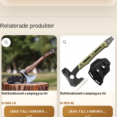
Relaterade produkter
Multifunktionell campingyxa för
Multifunktionell campingyxa för
utomhusbruk 02
utomhusbruk 02
kr
560.14
kr
939.41
LÄGG TILL I VARUKORG
LÄGG TILL I VARUKORG