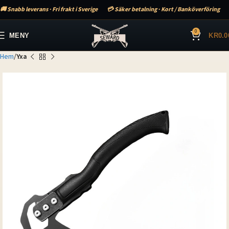
🚚 Snabb leverans · Fri frakt i Sverige
💳 Säker betalning · Kort / Banköverföring
0
MENY
KR
0.0
Hem
Yxa