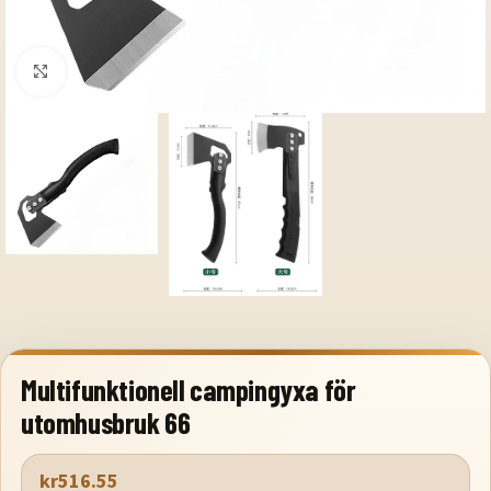
Klicka för att förstora
Multifunktionell campingyxa för
utomhusbruk 66
kr
516.55